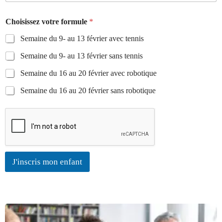
r
n
a
Choisissez votre formule
*
o
n
m
Semaine du 9- au 13 février avec tennis
c
f
o
e
Semaine du 9- au 13 février sans tennis
r
+
m
Semaine du 16 au 20 février avec robotique
3
u
3
l
Semaine du 16 au 20 février sans robotique
e
n
a
i
s
s
a
J'inscris mon enfant
n
c
e