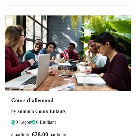
Cours d’allemand
by
admin
in
Cours-Enfants
0 Leçon
0 Etudiant
€28.00
à partir de
par heure