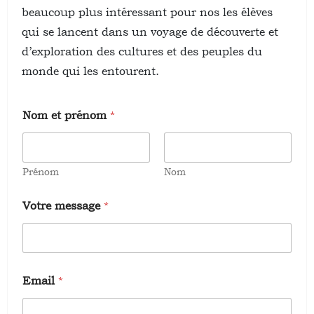
beaucoup plus intéressant pour nos les élèves
qui se lancent dans un voyage de découverte et
d’exploration des cultures et des peuples du
monde qui les entourent.
*
Nom et prénom
*
p
r
é
n
o
Prénom
Nom
m
p
Votre message
*
r
é
n
o
m
Email
*